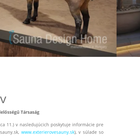
Next
v
lelősségű Társaság
tca 11.) v nasledujúcich poskytuje informácie pre
esauny.sk,
www.exterierovesauny.sk
), v súlade so