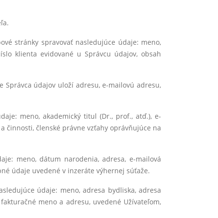
ľa.
ové stránky spravovať nasledujúce údaje: meno,
 číslo klienta evidované u Správcu údajov, obsah
ade Správca údajov uloží adresu, e-mailovú adresu,
: meno, akademický titul (Dr., prof., atď.), e-
r a činnosti, členské právne vzťahy oprávňujúce na
aje: meno, dátum narodenia, adresa, e-mailová
né údaje uvedené v inzeráte výhernej súťaže.
sledujúce údaje: meno, adresa bydliska, adresa
a fakturačné meno a adresu, uvedené Užívateľom,