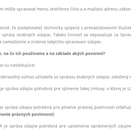
ami môže spravovať meno, telefónne číslo a e-mailovú adresu záko
tnúť, že poskytovateľ, technicky spojený s prevádzkovaním Služi
 správy osobných údajov. Takáto činnosť sa nepovažuje za Spr
na zamedzenie a zistenie takýchto spravovaní údajov.
, na čo ich používame a na základe akých poverení?
v sú nasledujúce:
dobrovoľný súhlas užívateľa so správou osobných údajov, založený 
je správa údajov potrebná pre splnenie takej zmluvy, v ktorej je U
 je správa údajov potrebná pre plnenie právnej povinnosti vzťahuj
nenie právnych povinností
)
R je správa údajov potrebná pre uplatnenie oprávnených záujmov