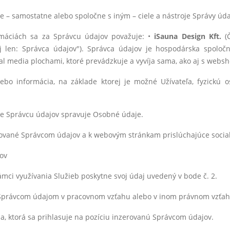
oje – samostatne alebo spoločne s iným – ciele a nástroje Správy úda
rmáciách sa za Správcu údajov považuje: •
iSauna Design Kft.
(Č
j len: Správca údajov"). Správca údajov je hospodárska spoločn
al media plochami, ktoré prevádzkuje a vyvíja sama, ako aj s webs
lebo informácia, na základe ktorej je možné Užívateľa, fyzic
ne Správcu údajov spravuje Osobné údaje.
vané Správcom údajov a k webovým stránkam prislúchajúce social
ov
rámci využívania Služieb poskytne svoj údaj uvedený v bode č. 2.
so Správcom údajom v pracovnom vzťahu alebo v inom právnom vzť
ba, ktorá sa prihlasuje na pozíciu inzerovanú Správcom údajov.