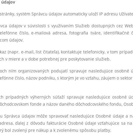
 údajov
stránky, systém Správcu údajov automaticky uloží IP adresu Užívate
ca údajov v súvislosti s využívaním Služieb dostupných cez Web
efónne číslo, e-mailová adresa, fotografia tváre, identifikačné
vcom údajov.
az (napr. e-mail, list čitateľa), kontaktuje telefonicky, v tom príp
 ich v miere a v dobe potrebnej pre poskytovanie služieb.
ch ním organizovaných podujatí spravuje nasledujúce osobné údaje
elefónne číslo, názov podniku, s ktorým je vo vzťahu, záujem o sekto
h prípadných výherných súťaží spravuje nasledujúce osobné úd
 v dôchodcovskom fonde a názov daného dôchodcovského fondu, Osob
pu Správca údajov môže spravovať nasledujúce Osobné údaje a na
 adresa, ďalej z dôvodu fakturácie Osobné údaje vzťahujúce sa n
orý bol zvolený pre nákup a k zvolenému spôsobu platby.