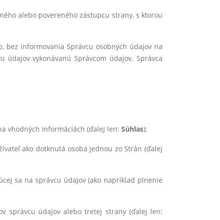
nného alebo povereného zástupcu strany, s ktorou
eb, bez informovania Správcu osobných údajov na
ávu údajov vykonávanú Správcom údajov. Správca
na vhodných informáciách (ďalej len:
Súhlas
);
žívateľ ako dotknutá osoba jednou zo Strán (ďalej
úcej sa na správcu údajov (ako napríklad plnenie
 správcu údajov alebo tretej strany (ďalej len: