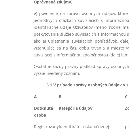
Oprávnené záujmy
)
e) povolenie na správu osobných údajov, ktoré
jednotlivých otázkach súvisiacich s informačno
identifikačné údaje Užívateľov (meno, rodné m
poskytovanie služieb súvisiacich s informačnou s
ako aj uplatnenia súvisiacich pohľadávok, ďale
vzťahujúce sa na čas, dobu trvania a miesto v
súvisiacej s informačnou spoločnosťou (ďalej len
Osobitne každý právny podklad správy osobných 
vyššie uvedený zoznam.
3.1 V prípade správy osobných údajov v 
A
B
C
Dotknutá
Kategória údajov
Z
osoba
Registrovaný
Identifikátor uskutočnenej
p