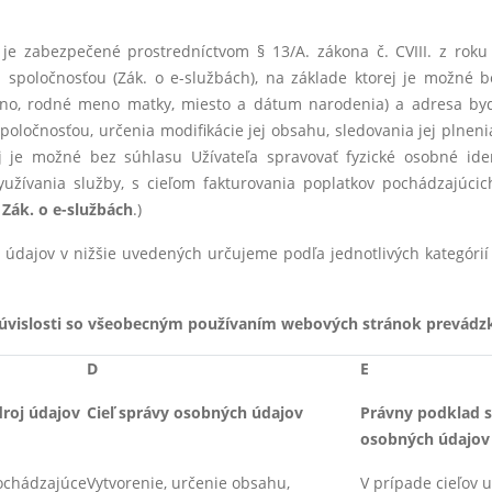
 je zabezpečené prostredníctvom § 13/A. zákona č. CVIII. z rok
u spoločnosťou (Zák. o e-službách), na základe ktorej je možné b
eno, rodné meno matky, miesto a dátum narodenia) a adresa byd
poločnosťou, určenia modifikácie jej obsahu, sledovania jej plnenia
j je možné bez súhlasu Užívateľa spravovať fyzické osobné iden
yužívania služby, s cieľom fakturovania poplatkov pochádzajúci
:
Zák. o e-službách
.)
údajov v nižšie uvedených určujeme podľa jednotlivých kategórií 
súvislosti so všeobecným používaním webových stránok prevádz
D
E
droj údajov
Cieľ správy osobných údajov
Právny podklad 
osobných údajov
ochádzajúce
Vytvorenie, určenie obsahu,
V prípade cieľov 