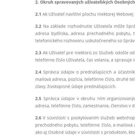
2. Okruh spravovaných užívateľských Osobných
2.1
Ak Užívateľ navštívi plochu niektorej Webovej 
2.2
Na základe rozhodnutie Užívateľa môže Správ
adresa bydliska, adresa prechodného pobytu, tel
telefonického rozhovoru uskutočneného so Sprá
2.3
Ak Užívateľ pre niektorú zo Služieb odošle odk
telefónne číslo Užívateľa, čas volania, a spravuje
2.4
Správca údajov o prednášajúcich a účastníko
mailová adresa, pozícia, telefónne číslo, druhé t
zľavy, životopisné údaje prednášajúcich.
2.5
Správca údajov v okruhu ním organizovanýc
adresa, telefónne číslo, zamestnanie, členstvo
2.6
V súvislosti s poskytovaním služieb websho
prechodného pobytu, telefónne číslo, e-mailová
ako aj Osobné údaje v súvislosti s produktom, kt