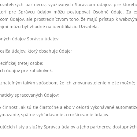
kytovateľských partnerov, využívaných Správcom údajov, pre ktor
torí pre Správcu údajov môžu postupovať Osobné údaje. Za ext
ávcom údajov, ale prostredníctvom toho, že majú prístup k webový
ajmi môžu byť vhodné na identifikáciu Užívateľa.
bných údajov Správcu údajov.
nosiča údajov, ktorý obsahuje údaje;
cifickej tretej osobe;
ch údajov pre kohokoľvek;
znateľným takým spôsobom, že ich znovunastolenie nie je možné;
aticky spracovaných údajov;
činnosti, ak sú tie čiastočne alebo v celosti vykonávané automatiz
ymazanie, spätné vyhľadávanie a rozširovanie údajov.
ujúcich listy a služby Správcu údajov a jeho partnerov, dostupných