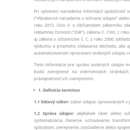
Pri vytvorení nariadenia Informácií spoločnosť
("Všeobecné nariadenie o ochrane údajov" alebo "
roku 2013. číslo V. o Občianskom zákonníku (ďa
reklamnej činnosti ("ZoR"), zákona č. CVIII. z r
aj zákona o účtovníctve č. C. z roku 2000. (ohľa
výskumu a priameho získavania obchodu, ako aj 
automatizovanom spracovaní osobných údajov, r
Tieto Informácie pre správu osobných údajov 
budú zverejnené na internetových stránkac
právoplatnosť ich zverejnením.
1.
Definícia termínov
1.1 Dátový súbor:
súbor údajov, spravovaných v j
1.2 Správa údajov:
akýkoľvek úkon alebo súh
systematizácia, členenie, uchovávanie, transfor
spôsobom, zverejnenie, zosúladenie alebo spojen