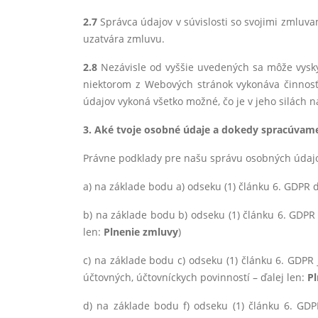
2.7
Správca údajov v súvislosti so svojimi zmluv
uzatvára zmluvu.
2.8
Nezávisle od vyššie uvedených sa môže vysky
niektorom z Webových stránok vykonáva činnosť
údajov vykoná všetko možné, čo je v jeho silách 
3. Aké tvoje osobné údaje a dokedy spracúvame
Právne podklady pre našu správu osobných údajo
a) na základe bodu a) odseku (1) článku 6. GDPR 
b) na základe bodu b) odseku (1) článku 6. GDPR 
len:
Plnenie zmluvy
)
c) na základe bodu c) odseku (1) článku 6. GDPR
účtovných, účtovníckych povinností – ďalej len:
Pl
d) na základe bodu f) odseku (1) článku 6. GDP