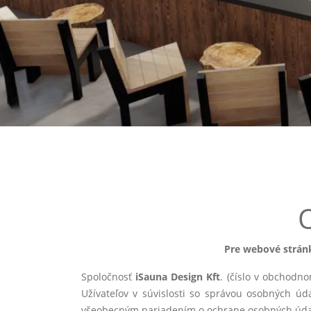
Pre webové stránk
Spoločnosť
iSauna Design Kft
. (číslo v obchodno
Užívateľov v súvislosti so správou osobných ú
všeobecným nariadením o ochrane osobných údaj