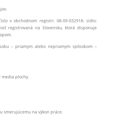
jov.
íslo v obchodnom registri: 08-09-032918; sídlo:
osť registrovaná na Slovensku, ktorá disponuje
hopom.
kú osobu – priamym alebo nepriamym spôsobom –
 media plochy.
ahu smerujúcemu na výkon práce.