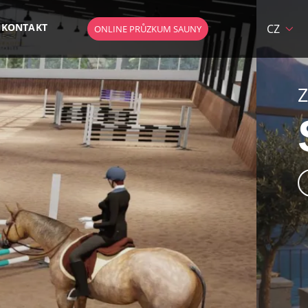
KONTAKT
CZ
ONLINE PRŮZKUM SAUNY
HU
DE
EN
AT
RÍSTUPOM
SK