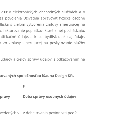
u 2001o elektronických obchodných službách a o
ez povolenia Užívateľa spravovať fyzické osobné
liska s cieľom vytvorenia zmluvy smerujúcej na
, fakturovanie poplatkov, ktoré z nej pochádzajú,
tifikačné údaje, adresu bydliska, ako aj údaje,
ch zo zmluvy smerujúcej na poskytovanie služby
údajov a cieľov správy údajov, s odkazovaním na
kovaných spoločnosťou iSauna Design Kft.
F
správy
Doba správy osobných údajov
uvedených v
V dobe trvania povinnosti podľa