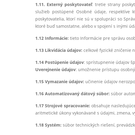
1.11. Externý poskytovateľ
: tretie strany pos
služieb postúpené Osobné údaje, respektíve k
poskytovatelia, ktorí nie sú v spolupráci so Spr
ktoré buď samostatne, alebo v spojení s inými úd
1.12 Informácie:
tieto Informácie pre správu oso
1.13 Likvidácia údajov:
celkové fyzické zničenie 
1.14 Postúpenie údajov
: sprístupnenie údajov špe
Uverejnenie údajov
: umožnenie prístupu osobný
1.15 Vymazanie údajov:
učinenie údajov nerozpo
1.16 Automatizovaný dátový súbor:
súbor autom
1.17 Strojové spracovanie:
obsahuje nasledujúce 
aritmetické úkony vykonávané s údajmi, zmena, v
1.18 Systém:
súbor technických riešení, prevádzk