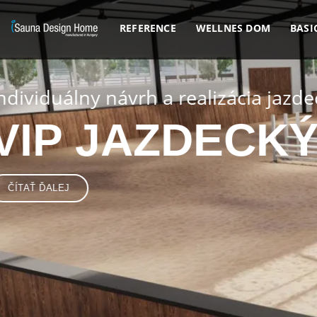
REFERENCE
WELLNES DOM
BASI
Previous
Zrkadlová sklenená sauna
S ARCHITE
SPOZNAJTE KONCEPT