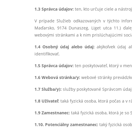
1.3 Správca údajov:
ten, kto určuje ciele a nástr
V prípade Služieb odkazovaných v týchto Info
Maďarsko, 9174 Dunaszeg, Liget utca 11.) ďale
webovými stránkami a k nim prislúchajúcimi soci
1.4 Osobný údaj alebo údaj:
akýkoľvek údaj a
identifikovať.
1.5 Správca údajov:
ten poskytovateľ, ktorý v me
1.6 Webová stránka/y:
webové stránky prevádzko
1.7 Služba/y):
služby poskytované Správcom údaj
1.8 Užívateľ:
taká fyzická osoba, ktorá počas a v 
1.9 Zamestnanec:
taká fyzická osoba, ktorá je 
1.10. Potenciálny zamestnanec:
taký fyzická oso