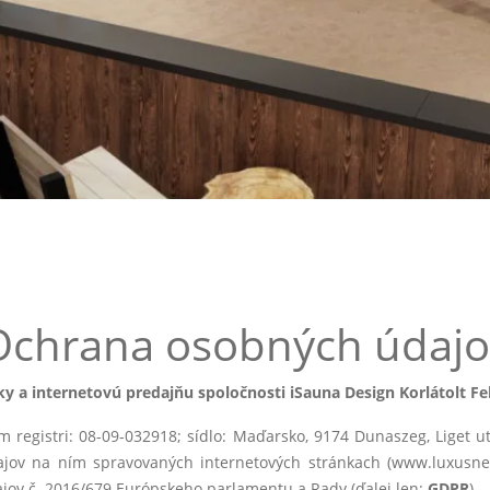
Ochrana osobných údajo
y a internetovú predajňu spoločnosti iSauna Design Korlátolt Fe
m registri: 08-09-032918; sídlo: Maďarsko, 9174 Dunaszeg, Liget u
dajov na ním spravovaných internetových stránkach (www.luxusn
ov č. 2016/679 Európskeho parlamentu a Rady (ďalej len:
GDPR
).