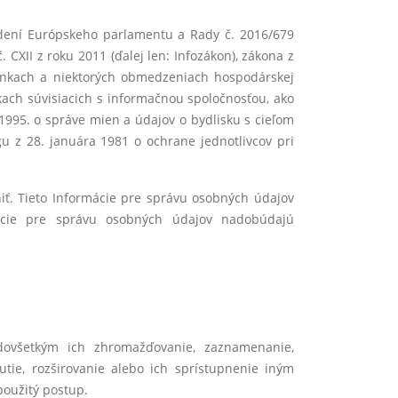
iadení Európskeho parlamentu a Rady č. 2016/679
CXII z roku 2011 (ďalej len: Infozákon), zákona z
mienkach a niektorých obmedzeniach hospodárskej
zkach súvisiacich s informačnou spoločnosťou, ako
 1995. o správe mien a údajov o bydlisku s cieľom
u z 28. januára 1981 o ochrane jednotlivcov pri
ť. Tieto Informácie pre správu osobných údajov
ácie pre správu osobných údajov nadobúdajú
ovšetkým ich zhromažďovanie, zaznamenanie,
nutie, rozširovanie alebo ich sprístupnenie iným
použitý postup.