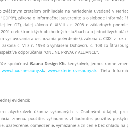
 so zvláštnym zreteľom prihliadala na nariadenia uvedené v Nar
GDPR"), zákona o informačnej suverenite a o slobode informácií č. 
lej len OZ), ďalej zákona č. XLVIII z r. 2008 o základných pod
oku 2001 o elektronických obchodných službách a o jednotlivých otá
dom vystavovania a uschovania potvrdeniek), zákona č. CXIX. z roku
zákona č. VI z r. 1998 o vyhlásení Dohovoru č. 108 zo Štrasburg
espektíve odporúčania "ONLINE PRIVACY ALLIANCE".
môže spoločnosť
iSauna Design Kft.
kedykoľvek, jednostranne zmeni
h
www.luxusnesauny.sk
,
www.exterierovesauny.sk
. Tieto Inform
ednej evidencii;
rn akýchkoľvek úkonov vykonaných s Osobnými údajmi, pred
mácia, zmena, použitie, vyžiadanie, zhliadnutie, použitie, poskyt
ie, uzatvorenie, obmedzenie, vymazanie a zničenie bez ohľadu na 